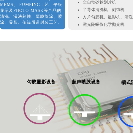
全自动砂轮划片机
MEMS
、
PUMPING
工艺、平板
半导体清洗机、刻蚀机
显示及
PHOTO-MASK
等产品的
清洗、湿法刻蚀、薄膜旋涂、喷
方片匀胶机、显影机、清洗
涂、显影、传统后道封装工艺
。
激光陀螺仪化学抛光机
匀胶显影设备
超声喷胶设备
槽式