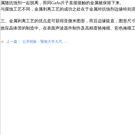
属随抗蚀剂一起脱离，而同GaAs片子直接接触的金属被保留下来。
与腐蚀工艺不同，金属剥离工艺的成功之处在于金属对抗蚀剂边缘特别
三、金属剥离工艺的优点是可获得亚微米图形，而且边缘陡直，图形尺
效应晶体管的制造中。在表面声波器件制作及高精度铬掩模、彩色掩模
上一篇：
公开招标：暨南大学大尺......