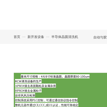
首页
新开发设备
半导体晶圆清洗机
>>
>>
自动匀胶
基本尺寸规格：4/6/8寸标准晶圆，晶圆厚度80-100um
RCW清洗设备的生产
APM1#液去表面颗粒及金属杂质
HPM2#液去金属粒子
设排风风压检测
控制系统采用PLC控制，可通过通信协议指令控制
整机元器件通过CE,CCC,或UL认证，性能可靠稳定